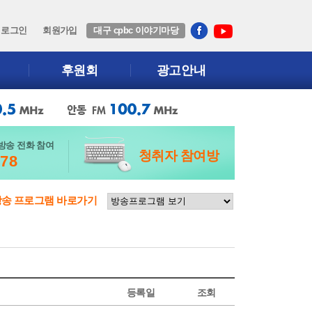
로그인
회원가입
대구 cpbc 이야기마당
후원회
광고안내
방송 전화 참여
청취자 참여방
678
방송 프로그램 바로가기
등록일
조회