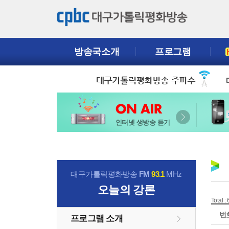
방송국소개
프로그램
인터넷 생방송 듣기
대구가톨릭평화방송
FM
93.1
MHz
오늘의 강론
Total :
번
프로그램 소개