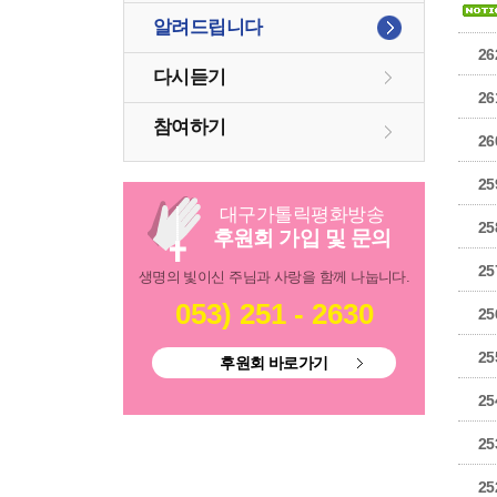
알려드립니다
26
다시듣기
26
참여하기
26
25
대구
가톨릭
평화방송
25
후원회 가입 및 문의
25
생명의 빛이신 주님과 사랑을 함께 나눕니다.
053) 251 - 2630
25
25
후원회 바로가기
25
25
25