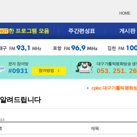
HOME
한 프로그램 모음
주간편성표
게시판
HOT
문자 참여방
대구가톨릭평화방송 생
#0931
053. 251. 2
참여방법
cpbc 대구가톨릭평화
알려드립니다
 614
호
제목