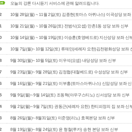
오늘의 강론 다시듣기 서비스에 관해 알려드립니다.
2
10월 28일(월) ~ 11월 2일(토) 김종현(토마스 아퀴나스) 이곡성당 보좌
1
10월 21일(월) ~ 10월 26일(토) 전범식(요셉) 만촌1동 성당 보좌 신부
0
10월 14일(월) ~ 10월 19일(토) 이승훈(호영베드로) 지산성당 보좌 신
9
10월 7일(월)~ 10월 12일(토) 류재민(세례자 요한)김천평화성당 보좌
8
9월 30일(월)~ 10월 5일(토) 이우석(요셉) 내당성당 보좌 신부
7
9월 23일(월)~ 9월 28일(토) 김정협(대철베드로) 수성성당 보좌 신부
6
9월 16일(월)~ 9월 21일(토) 이부홍(토마스아퀴나스) 신암성당 보좌 
5
9월 9일(월)~ 9월 14일(토) 조동혁(아우구스티노) 신서성당 보좌 신부
4
9월 2일(월)~ 9월 7일(토) 권동근(세례자 요한) 한티피정의 집 보좌 신
3
8월 26일(월)~ 8월31일(토) 이준영(리노) 효목본당 보좌 신부
2
8월 19일(월)~ 8월 24일(토) 윤 형철(루카) 송현 본당 보좌 신부