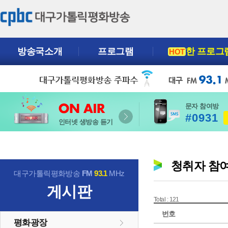
방송국소개
프로그램
한 프로그
HOT
문자 참여방
#0931
인터넷 생방송 듣기
청취자 참
대구가톨릭평화방송
FM
93.1
MHz
게시판
Total : 121
번호
평화광장