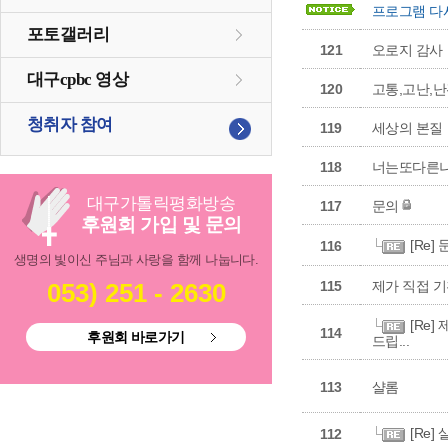
프로그램 다
포토갤러리
121
오로지 감사
대구cpbc 영상
120
고통,고난,난
청취자 참여
119
세상의 본질
118
너는또다른
대구
가톨릭
평화방송
117
문의
후원회 가입 및 문의
[Re]
116
생명의 빛이신 주님과 사랑을 함께 나눕니다.
053) 251 - 2630
115
제가 직접 기
[Re]
114
후원회 바로가기
드립...
113
샬롬
[Re]
112