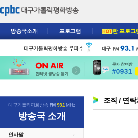
방송국소개
프로그램
한 프로그
HOT
문자 참여방
#0931
인터넷 생방송 듣기
조직 / 연
대구가톨릭평화방송
FM
93.1
MHz
방송국 소개
인사말