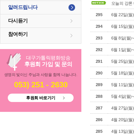
오늘의 강론
알려드립니다
295
6월 22일(
다시듣기
294
6월 15일(
참여하기
293
6월 8일(월
292
6월 1일(월
대구
가톨릭
평화방송
291
5월 25일(
후원회 가입 및 문의
290
5월 18일(
생명의 빛이신 주님과 사랑을 함께 나눕니다.
053) 251 - 2630
289
5월 11일(
288
5월 4일(월
후원회 바로가기
287
4월 27일(
286
4월 20일(
285
4월 13일(