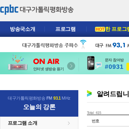
방송국소개
프로그램
한 프로그
HOT
문자 참여방
#0931
인터넷 생방송 듣기
알려드립
대구가톨릭평화방송
FM
93.1
MHz
오늘의 강론
Total : 615
번호
프로그램 소개