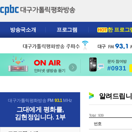
방송국소개
프로그램
한 프로그
HOT
문자 참여방
#0931
인터넷 생방송 듣기
알려드립
대구가톨릭평화방송
FM
93.1
MHz
그대에게 평화를,
김현정입니다. 1부
Total : 939
번호