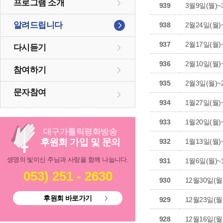
프로그램 소개
939
3월9일(뭘)~
알려드립니다
938
2월24일(월)
937
2월17일(월)
다시듣기
936
2월10일(월)
참여하기
935
2월3일(월)~
문자참여
934
1월27일(월)
933
1월20일(월)
대구
가톨릭
평화방송
후원회 가입 및 문의
932
1월13일(월)
생명의 빛이신 주님과 사랑을 함께 나눕니다.
931
1월6일(월)~
053) 251 - 2630
930
12월30일(월
후원회 바로가기
929
12월23일(월
928
12월16일(월