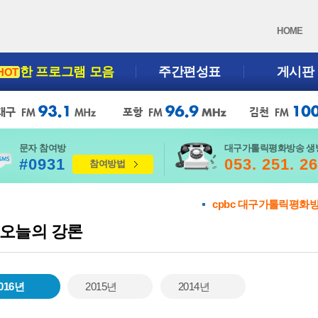
HOME
한 프로그램 모음
주간편성표
게시판
HOT
문자 참여방
대구가톨릭평화방송 생
#0931
053. 251. 2
참여방법
cpbc 대구가톨릭평화
오늘의 강론
016년
2015년
2014년