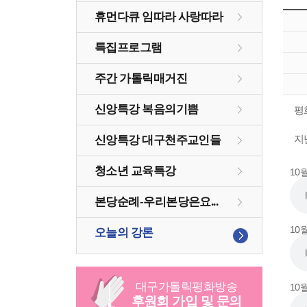
휴먼다큐 임따라 사랑따라
특집프로그램
주간 가톨릭매거진
신앙특강 복음의기쁨
평
신앙특강 대구천주교인들
지
청소년 교육특강
10
본당순례-우리본당은요...
10
오늘의 강론
대구
가톨릭
평화방송
10
후원회 가입 및 문의