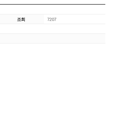
조회
7207