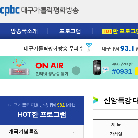
방송국소개
프로그램
한 프로그
HOT
문자 참여방
#0931
인터넷 생방송 듣기
신앙특강 
대구가톨릭평화방송
FM
93.1
MHz
HOT
한 프로그램
제 목
개국기념특집
작성일