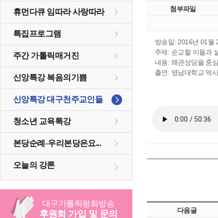
첨부파일
휴먼다큐 임따라 사랑따라
특집프로그램
방송일: 2016년 01월 
주제: 순교할 이들과
주간 가톨릭매거진
내용: 왜관성당을 중
출연: 영남대학교 역
신앙특강 복음의기쁨
신앙특강 대구천주교인들
청소년 교육특강
본당순례-우리본당은요...
오늘의 강론
대구
가톨릭
평화방송
다음글
후원회 가입 및 문의