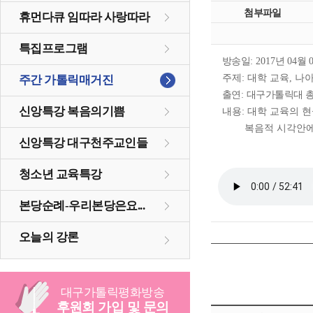
첨부파일
휴먼다큐 임따라 사랑따라
특집프로그램
방송일
: 2017
년
04
월
주제
:
대학 교육
,
나아
주간 가톨릭매거진
출연
:
대구가톨릭대 총
신앙특강 복음의기쁨
내용
:
대학 교육의
현
복음적 시각안에
신앙특강 대구천주교인들
청소년 교육특강
본당순례-우리본당은요...
오늘의 강론
대구
가톨릭
평화방송
후원회 가입 및 문의