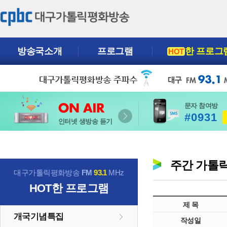
방송국소개
프로그램
한 프로그
HOT
문자 참여방
#0931
인터넷 생방송 듣기
주간 가톨
대구가톨릭평화방송
FM
93.1
MHz
HOT
한 프로그램
제 목
개국기념특집
작성일