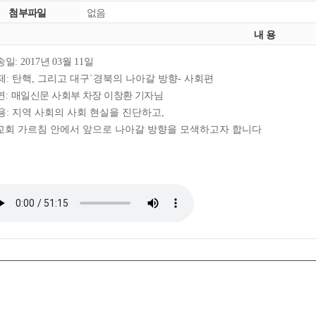
첨부파일
없음
내 용
송일
: 2017
년
03
월
11
일
제
:
탄핵
,
그리고 대구
`
경북의 나아갈 방향
-
사회편
연
:
매일신문 사회부 차장 이창환 기자님
용
:
지역 사회의 사회 현실을 진단하고
,
교회 가르침 안에서 앞으로 나아갈 방향을 모색하고자 합니다