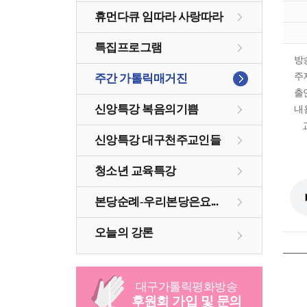
휴먼다큐 임따라 사랑따라
특집프로그램
방
주
주간 가톨릭매거진
출
신앙특강 복음의기쁨
내
신앙특강 대구천주교인들
청소년 교육특강
본당순례-우리본당은요...
오늘의 강론
대구
가톨릭
평화방송
후원회 가입 및 문의