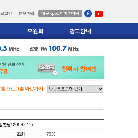
로그인
회원가입
대구 cpbc 이야기마당
후원회
광고안내
방송 전화 참여
청취자 참여방
678
방송 프로그램 바로가기
님/ 20170311)
조회
7836