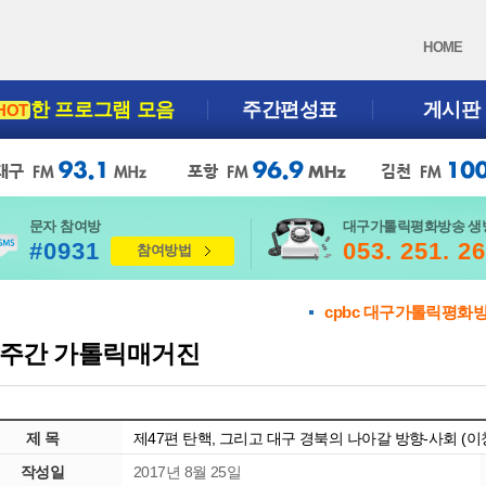
HOME
한 프로그램 모음
주간편성표
게시판
HOT
문자 참여방
대구가톨릭평화방송 생
#0931
053. 251. 2
참여방법
cpbc 대구가톨릭평화
주간 가톨릭매거진
제 목
제47편 탄핵, 그리고 대구 경북의 나아갈 방향-사회 (이창환
작성일
2017년 8월 25일