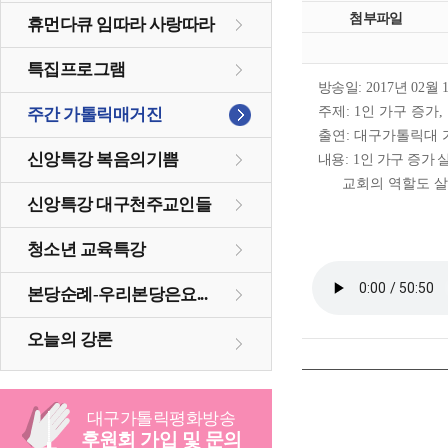
첨부파일
휴먼다큐 임따라 사랑따라
특집프로그램
방송일
: 2017
년
02
월
주제
: 1
인 가구 증가
,
주간 가톨릭매거진
출연
:
대구가톨릭대 
신앙특강 복음의기쁨
내용
: 1
인 가구 증가 
교회의 역할도 
신앙특강 대구천주교인들
청소년 교육특강
본당순례-우리본당은요...
오늘의 강론
대구
가톨릭
평화방송
후원회 가입 및 문의