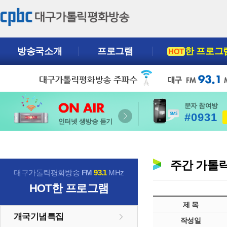
방송국소개
프로그램
한 프로그
HOT
문자 참여방
#0931
인터넷 생방송 듣기
주간 가톨
대구가톨릭평화방송
FM
93.1
MHz
HOT
한 프로그램
제 목
개국기념특집
작성일