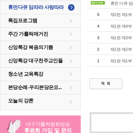
휴먼 다큐 
휴먼다큐 임따라 사랑따라
5
제2편 제1부 
특집프로그램
4
제1편 제4부 
주간 가톨릭매거진
3
제1편 제3부 
신앙특강 복음의기쁨
2
제1편 제2부 
신앙특강 대구천주교인들
1
제1편 제1부 
청소년 교육특강
본당순례-우리본당은요...
오늘의 강론
대구
가톨릭
평화방송
후원회 가입 및 문의