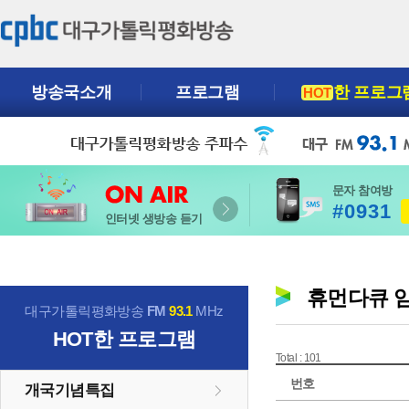
방송국소개
프로그램
한 프로그
HOT
문자 참여방
#0931
인터넷 생방송 듣기
휴먼다큐 
대구가톨릭평화방송
FM
93.1
MHz
HOT
한 프로그램
Total : 101
번호
개국기념특집