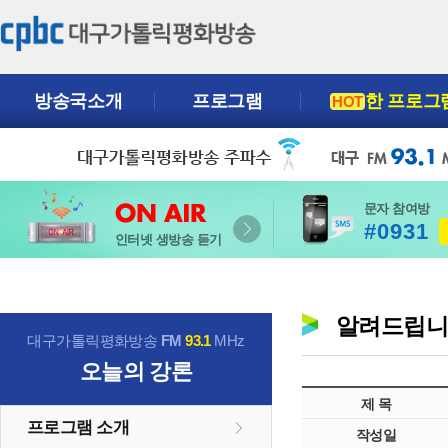
방송국소개
프로그램
한 프로그
HOT
문자 참여방
#0931
인터넷 생방송 듣기
알려드립
대구가톨릭평화방송
FM
93.1
MHz
오늘의 강론
제 목
프로그램 소개
작성일