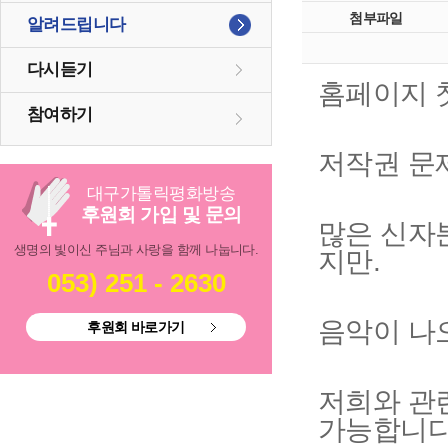
첨부파일
알려드립니다
다시듣기
홈페이지 
참여하기
저작권 문
대구
가톨릭
평화방송
후원회 가입 및 문의
많은 신자
생명의 빛이신 주님과 사랑을 함께 나눕니다.
지만.
053) 251 - 2630
음악이 나
후원회 바로가기
저희와 관
가능합니다