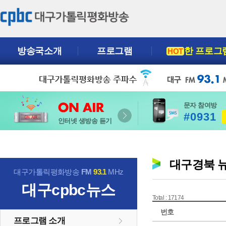
방송국소개
프로그램
한 프로그
HOT
문자 참여방
#0931
인터넷 생방송 듣기
대구경북 
대구가톨릭평화방송
FM
93.1
MHz
대구cpbc뉴스
Total : 17174
번호
프로그램 소개