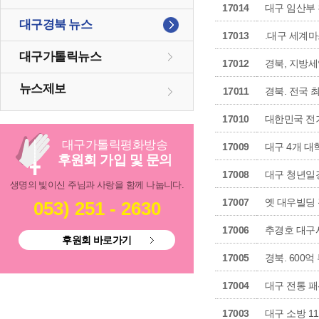
17014
대구 임산부
대구경북 뉴스
17013
.대구 세계
대구가톨릭뉴스
17012
경북, 지방
뉴스제보
17011
경북. 전국 
17010
대한민국 전
대구
가톨릭
평화방송
17009
대구 4개 
후원회 가입 및 문의
17008
대구 청년일
생명의 빛이신 주님과 사랑을 함께 나눕니다.
17007
옛 대우빌딩
053) 251 - 2630
17006
추경호 대구
후원회 바로가기
17005
경북. 600
17004
대구 전통 
17003
대구 소방 1