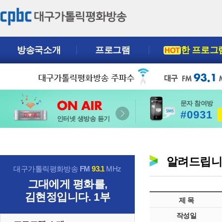
방송국소개
프로그램
한 프로그
HOT
문자 참여방
#0931
인터넷 생방송 듣기
알려드립
대구가톨릭평화방송
FM
93.1
MHz
그대에게 평화를,
김현정입니다. 1부
제 목
작성일