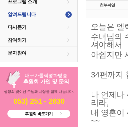
프로그램 소개
첨부파일
알려드립니다
오늘은 엘
다시듣기
수녀님의 
참여하기
셔야해서
아쉽지만 
문자참여
34편까지
대구
가톨릭
평화방송
후원회 가입 및 문의
생명의 빛이신 주님과 사랑을 함께 나눕니다.
나 언제나 
053) 251 - 2630
리라,
내 영혼이
후원회 바로가기
~~