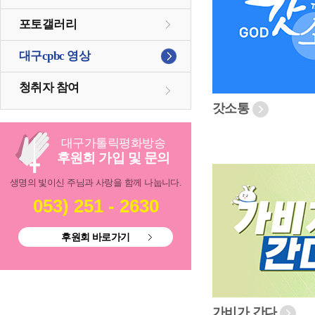
포토갤러리
대구cpbc 영상
청취자 참여
갓소통
대구
가톨릭
평화방송
후원회 가입 및 문의
생명의 빛이신 주님과 사랑을 함께 나눕니다.
053) 251 - 2630
후원회 바로가기
가비가 간다