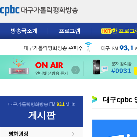
방송국소개
프로그램
한 프로그
HOT
문자 참여방
#0931
인터넷 생방송 듣기
대구cpbc
대구가톨릭평화방송
FM
93.1
MHz
게시판
평화광장