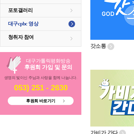
포토갤러리
대구cpbc 영상
청취자 참여
갓소통
대구
가톨릭
평화방송
후원회 가입 및 문의
생명의 빛이신 주님과 사랑을 함께 나눕니다.
053) 251 - 2630
후원회 바로가기
가비가 간다