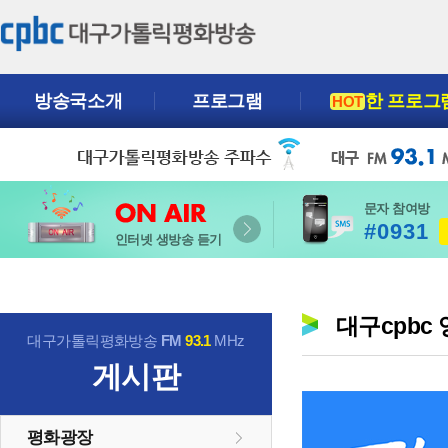
방송국소개
프로그램
한 프로그
HOT
문자 참여방
#0931
인터넷 생방송 듣기
대구cpbc
대구가톨릭평화방송
FM
93.1
MHz
게시판
평화광장