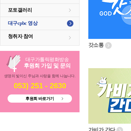
포토갤러리
대구cpbc 영상
청취자 참여
갓소통
대구
가톨릭
평화방송
후원회 가입 및 문의
생명의 빛이신 주님과 사랑을 함께 나눕니다.
053) 251 - 2630
후원회 바로가기
가비가 간다