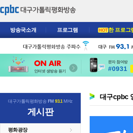
방송국소개
프로그램
한 프로그
HOT
문자 참여방
#0931
인터넷 생방송 듣기
대구cpbc
대구가톨릭평화방송
FM
93.1
MHz
게시판
평화광장