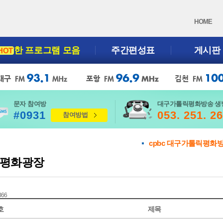
HOME
한 프로그램 모음
주간편성표
게시판
HOT
문자 참여방
대구가톨릭평화방송 생
#0931
053. 251. 2
참여방법
cpbc 대구가톨릭평화
평화광장
 366
호
제목