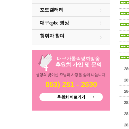
포토갤러리
대구cpbc 영상
청취자 참여
대구
가톨릭
평화방송
후원회 가입 및 문의
28
생명의 빛이신 주님과 사랑을 함께 나눕니다.
28
053) 251 - 2630
28
후원회 바로가기
28
28
28