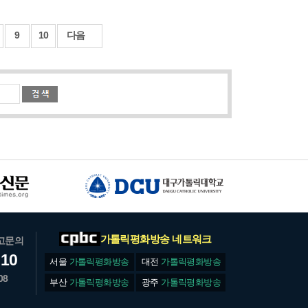
9
10
다음
가톨릭평화방송 네트워크
고문의
610
서울
가톨릭평화방송
대전
가톨릭평화방송
08
부산
가톨릭평화방송
광주
가톨릭평화방송