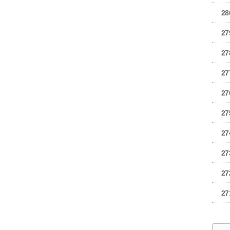
28
27
27
27
27
27
27
27
27
27