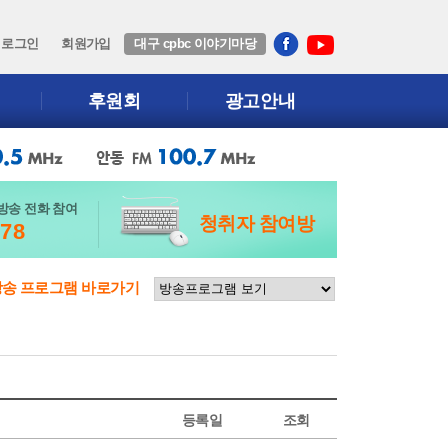
로그인
회원가입
대구 cpbc 이야기마당
후원회
광고안내
방송 전화 참여
청취자 참여방
678
방송 프로그램 바로가기
등록일
조회