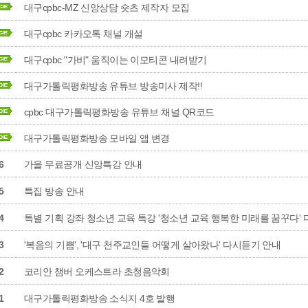
대구cpbc-MZ 신앙상담 숏츠 제작자 모집
대구cpbc 카카오톡 채널 개설
대구cpbc "가비" 움직이는 이모티콘 내려받기
대구가톨릭평화방송 유튜브 방송미사 제작!!
cpbc 대구가톨릭평화방송 유튜브 채널 QR코드
대구가톨릭평화방송 모바일 앱 변경
6
가을 무료공개 신앙특강 안내
5
특집 방송 안내
4
특별 기획 강좌 청소년 교육 특강 '청소년 교육 행복한 미래를 꿈꾸다'
3
'복음의 기쁨', '대구 천주교인들 어떻게 살아왔나' 다시듣기 안내
2
코리안 챔버 오케스트라 초청음악회
1
대구가톨릭평화방송 소식지 4호 발행