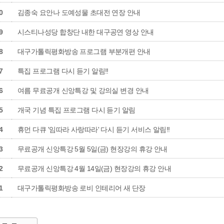
0
김종숙 요안나 도예성물 초대전 연장 안내
9
시스티나성당 합창단 내한 대구공연 영상 안내
8
대구가톨릭평화방송 프로그램 부분개편 안내
7
특집 프로그램 다시 듣기 알림!!
6
여름 무료공개 신앙특강 및 강의실 변경 안내
5
개국 기념 특집 프로그램 다시 듣기 알림
4
휴먼 다큐 '임따라 사랑따라' 다시 듣기 서비스 알림!!
3
무료공개 신앙특강 5월 5일(금) 현장강의 휴강 안내
2
무료공개 신앙특강 4월 14일(금) 현장강의 휴강 안내
1
대구가톨릭평화방송 로비 인테리어 새 단장