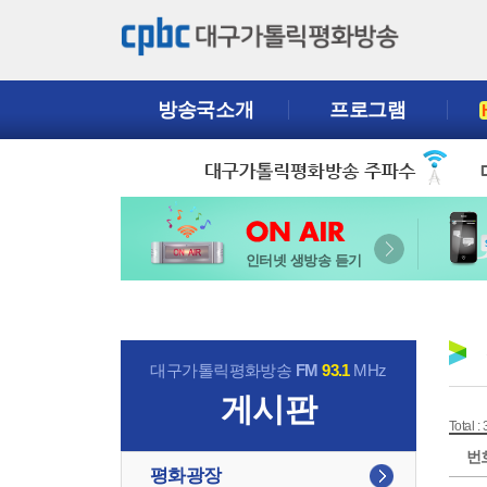
방송국소개
프로그램
인터넷 생방송 듣기
대구가톨릭평화방송
FM
93.1
MHz
게시판
Total :
번
평화광장