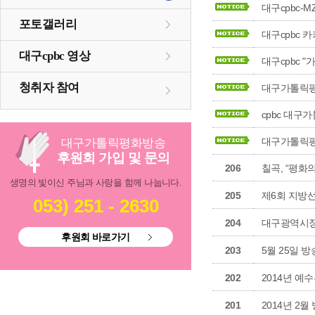
대구cpbc-
포토갤러리
대구cpbc 
대구cpbc 영상
대구cpbc 
청취자 참여
대구가톨릭평
cpbc 대구
대구가톨릭평
대구
가톨릭
평화방송
후원회 가입 및 문의
206
칠곡, “평화
생명의 빛이신 주님과 사랑을 함께 나눕니다.
205
제6회 지방
053) 251 - 2630
204
대구광역시장
후원회 바로가기
203
5월 25일 
202
2014년 
201
2014년 2