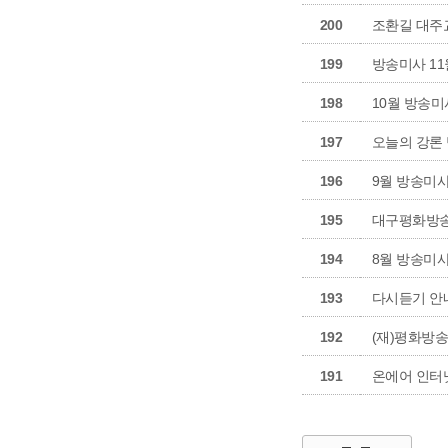
200
조환길 대주
199
방송미사 1
198
10월 방송
197
오늘의 강론
196
9월 방송미사
195
대구평화방송 
194
8월 방송미사
193
다시듣기 안
192
(재)평화방
191
온에어 인터넷