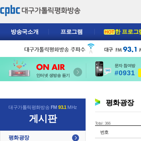
방송국소개
프로그램
한 프로그
HOT
문자 참여방
#0931
인터넷 생방송 듣기
평화광장
대구가톨릭평화방송
FM
93.1
MHz
게시판
Total : 366
번호
평화광장