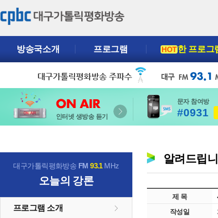
방송국소개
프로그램
한 프로그
HOT
문자 참여방
#0931
인터넷 생방송 듣기
알려드립
대구가톨릭평화방송
FM
93.1
MHz
오늘의 강론
제 목
프로그램 소개
작성일