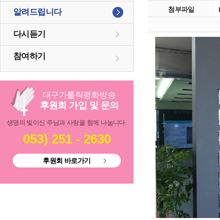
첨부파일
알려드립니다
다시듣기
참여하기
대구
가톨릭
평화방송
후원회 가입 및 문의
생명의 빛이신 주님과 사랑을 함께 나눕니다.
053) 251 - 2630
후원회 바로가기