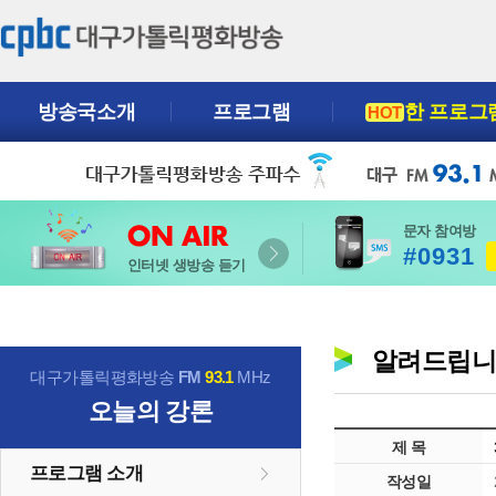
방송국소개
프로그램
한 프로그
HOT
문자 참여방
#0931
인터넷 생방송 듣기
알려드립
대구가톨릭평화방송
FM
93.1
MHz
오늘의 강론
제 목
프로그램 소개
작성일