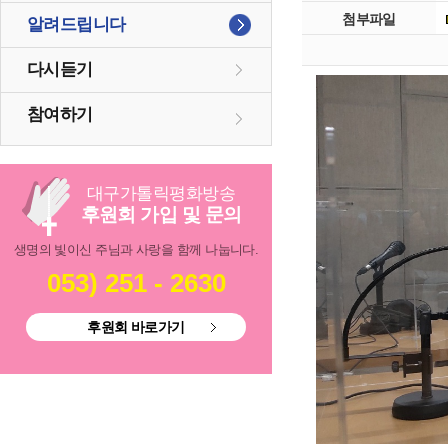
첨부파일
알려드립니다
다시듣기
참여하기
대구
가톨릭
평화방송
후원회 가입 및 문의
생명의 빛이신 주님과 사랑을 함께 나눕니다.
053) 251 - 2630
후원회 바로가기