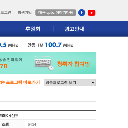
로그인
회원가입
대구 cpbc 이야기마당
후원회
광고안내
방송 전화 참여
청취자 참여방
678
방송 프로그램 바로가기
안드레아)신부
조회
6434