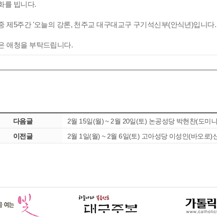
화를 빕니다.
중 제5주간 '오늘의 강론, 천주교 대구대교구 구기석신부(안식년)입니다.
은 애청을 부탁드립니다.
다음글
2월 15일(월) ~ 2월 20일(토) 논공성당 박현찬(도미
이전글
2월 1일(월) ~ 2월 6일(토) 고아성당 이성인(바오로)