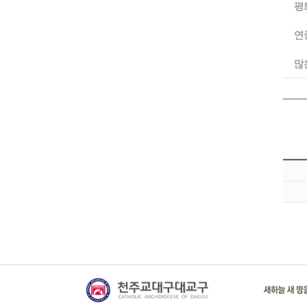
평
연
많