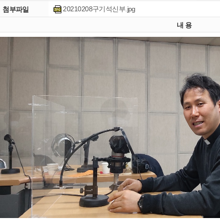
20210208구기석신부.jpg
첨부파일
내 용