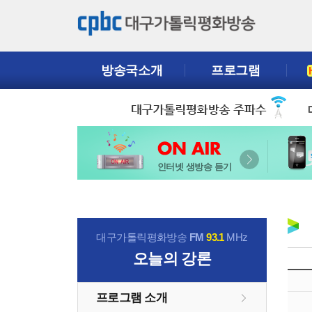
방송국소개
프로그램
인터넷 생방송 듣기
대구가톨릭평화방송
FM
93.1
MHz
오늘의 강론
프로그램 소개