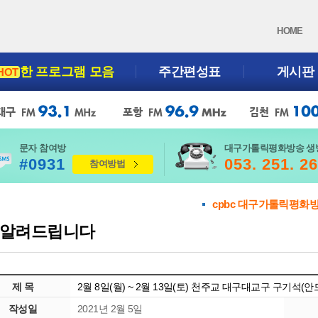
HOME
한 프로그램 모음
주간편성표
게시판
HOT
문자 참여방
대구가톨릭평화방송 생
#0931
053. 251. 2
참여방법
cpbc 대구가톨릭평화
알려드립니다
제 목
2월 8일(월) ~ 2월 13일(토) 천주교 대구대교구 구기석(
작성일
2021년 2월 5일