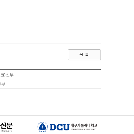
니코)신부
신부