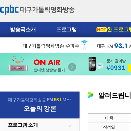
방송국소개
프로그램
한 프로그
HOT
문자 참여방
#0931
인터넷 생방송 듣기
알려드립
대구가톨릭평화방송
FM
93.1
MHz
오늘의 강론
제 목
프로그램 소개
작성일