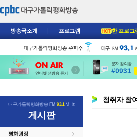
방송국소개
프로그램
한 프로그
HOT
문자 참여방
#0931
인터넷 생방송 듣기
청취자 참
대구가톨릭평화방송
FM
93.1
MHz
게시판
평화광장