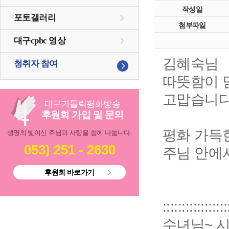
작성일
포토갤러리
첨부파일
대구cpbc 영상
김혜숙님
청취자 참여
따뜻함이 
고맙습니다
대구
가톨릭
평화방송
후원회 가입 및 문의
평화 가득
생명의 빛이신 주님과 사랑을 함께 나눕니다.
053) 251 - 2630
주님 안에
후원회 바로가기
:::::::::::
수녀님~ 