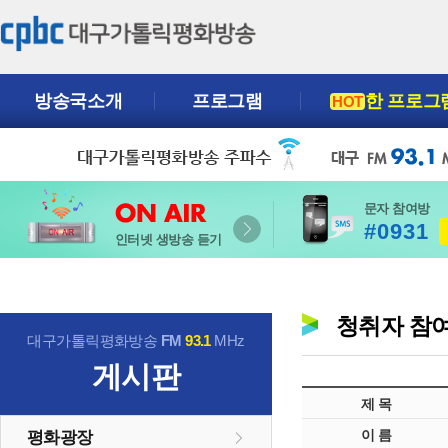
방송국소개
프로그램
한 프로그
HOT
문자 참여방
#0931
인터넷 생방송 듣기
청취자 참
대구가톨릭평화방송
FM
93.1
MHz
게시판
제 목
이 름
평화광장