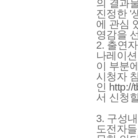
의 결과
진정한 '
에 관심 
영감을 
2. 출연자
나레이션:
이 부분
시청자 
인
http:/
서 신청할
3. 구성
도전자들