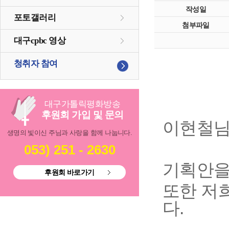
작성일
포토갤러리
첨부파일
대구cpbc 영상
청취자 참여
대구
가톨릭
평화방송
후원회 가입 및 문의
이현철님
생명의 빛이신 주님과 사랑을 함께 나눕니다.
053) 251 - 2630
기획안을
후원회 바로가기
또한 저
다.