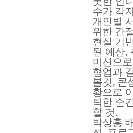
못한 인디
수가 각자
개인별 서
위한 간
현실 기반
된 예산,
미션으로 
협업과 갈
볼것, 콘
황으로 
틱한 순간
할 것.
박상홍 
성, 프로