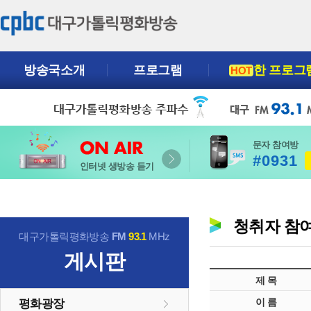
방송국소개
프로그램
한 프로그
HOT
문자 참여방
#0931
인터넷 생방송 듣기
청취자 참
대구가톨릭평화방송
FM
93.1
MHz
게시판
제 목
이 름
평화광장