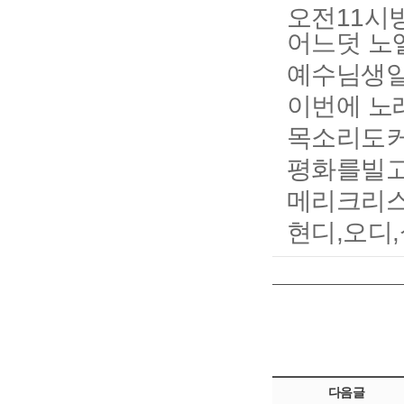
오전11시
어느덧 노
예수님생일
이번에 노
목소리도커
평화를빌고
메리크리스
현디,오디
다음글