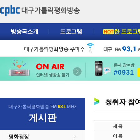
방송국소개
프로그램
한 프로그
HOT
문자 참여방
#0931
인터넷 생방송 듣기
청취자 참
대구가톨릭평화방송
FM
93.1
MHz
게시판
제 목
이 름
평화광장