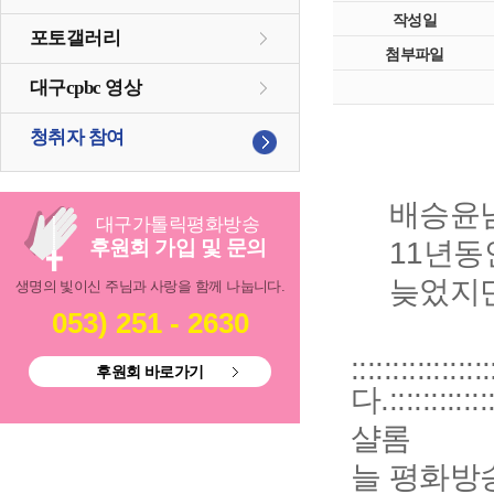
작성일
포토갤러리
첨부파일
대구cpbc 영상
청취자 참여
배승윤
대구
가톨릭
평화방송
11년
후원회 가입 및 문의
늦었지만
생명의 빛이신 주님과 사랑을 함께 나눕니다.
053) 251 - 2630
::::::::
후원회 바로가기
다.:::::::::::::
샬롬
늘 평화방