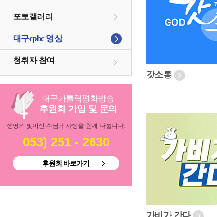
포토갤러리
대구cpbc 영상
청취자 참여
갓소통
대구
가톨릭
평화방송
후원회 가입 및 문의
생명의 빛이신 주님과 사랑을 함께 나눕니다.
053) 251 - 2630
후원회 바로가기
가비가 간다