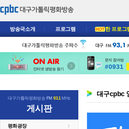
방송국소개
프로그램
한 프로그
HOT
문자 참여방
#0931
인터넷 생방송 듣기
대구cpbc
대구가톨릭평화방송
FM
93.1
MHz
게시판
평화광장