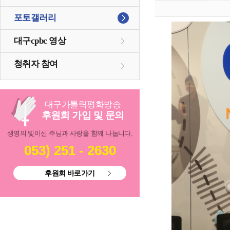
포토갤러리
대구cpbc 영상
청취자 참여
대구
가톨릭
평화방송
후원회 가입 및 문의
생명의 빛이신 주님과 사랑을 함께 나눕니다.
053) 251 - 2630
후원회 바로가기