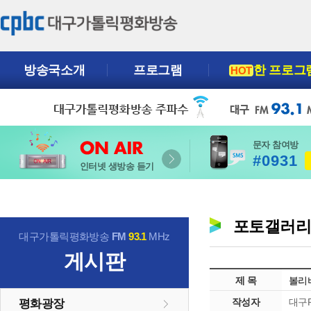
방송국소개
프로그램
한 프로그
HOT
문자 참여방
#0931
인터넷 생방송 듣기
포토갤러
대구가톨릭평화방송
FM
93.1
MHz
게시판
제 목
볼리
작성자
대구P
평화광장