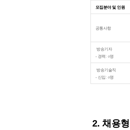
모집분야 및 인원
공통사항
방송기자
- 경력: ○명
방송기술직
- 신입: ○명
2.
채용형