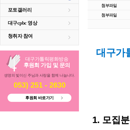
첨부파일
포토갤러리
첨부파일
대구cpbc 영상
청취자 참여
대구가
대구
가톨릭
평화방송
후원회 가입 및 문의
생명의 빛이신 주님과 사랑을 함께 나눕니다.
053) 251 - 2630
후원회 바로가기
1.
모집분