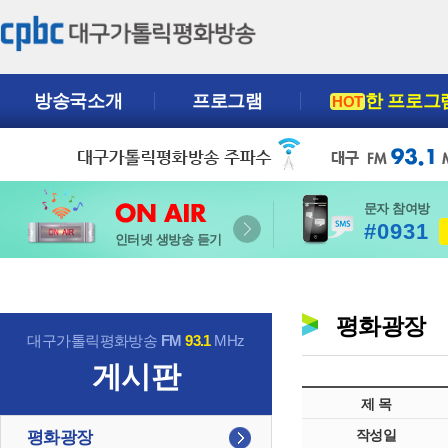
방송국소개
프로그램
한 프로그
HOT
문자 참여방
#0931
인터넷 생방송 듣기
평화광장
대구가톨릭평화방송
FM
93.1
MHz
게시판
제 목
작성일
평화광장