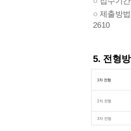
○ 접수기간:
○ 제출방법: 
2610
5.
전형방
1차 전형
2
차 전형
3
차 전형